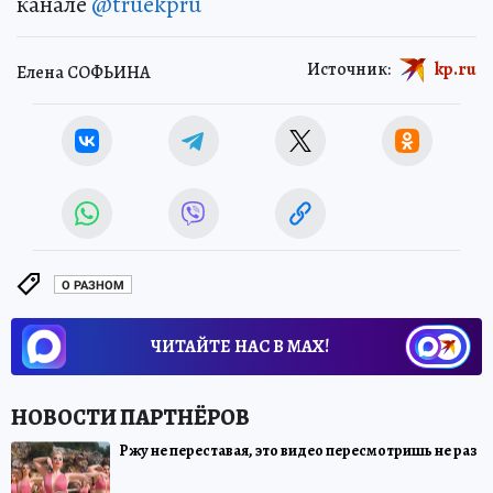
канале
@truekpru
Источник:
kp.ru
Елена СОФЬИНА
О РАЗНОМ
ЧИТАЙТЕ НАС В МАХ!
Ржу не переставая, это видео пересмотришь не раз