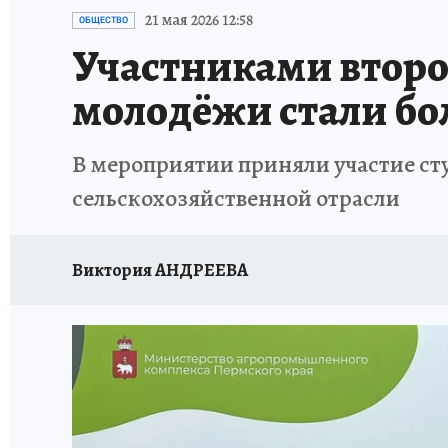
ВОЕНКОРЫ
УКРАИНА: СВОДКА
СПОРТ 
21 мая 2026 12:58
ОБЩЕСТВО
Участниками второ
СНЕГОПАД ВЕКА
НАСТОЯЩИЕ ЛЮДИ
О
молодёжи стали бол
КЛИНИКА ГОДА 2025
ПРОИСШЕСТВИЯ
В мероприятии приняли участие с
ИСПЫТАНО НА СЕБЕ
КЛИНИКА ГОДА-2024
сельскохозяйственной отрасли
Виктория АНДРЕЕВА