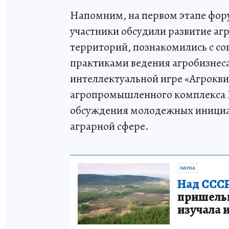
Напомним, на первом этапе фору
участники обсудили развитие а
территорий, познакомились с 
практиками ведения агробизнеса
интеллектуальной игре «Агрокви
агропромышленного комплекса 
обсуждения молодежных инициат
аграрной сфере.
НАУКА
Над СССР
пришельце
изучала 