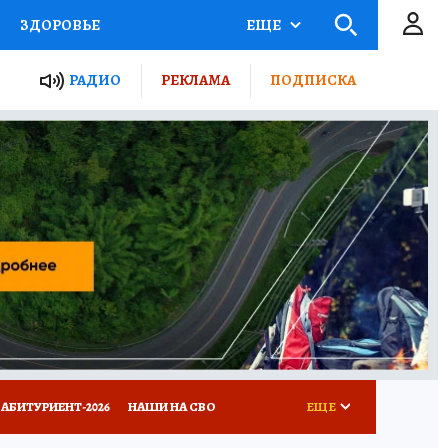
ЗДОРОВЬЕ
ЕЩЕ
ТЫ РОССИИ
РАДИО
РЕКЛАМА
ПОДПИСКА
КРЕТЫ
ПУТЕВОДИТЕЛЬ
 ЖЕЛЕЗА
ТУРИЗМ
Д ПОТРЕБИТЕЛЯ
ВСЕ О КП
АБИТУРИЕНТ-2026
НАШИ НА СВО
ЕЩЕ