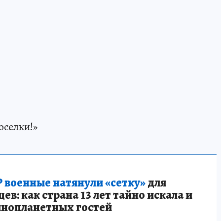
оселки!»
 военные натянули «сетку»
для
в: как страна 13 лет тайно искала и
инопланетных гостей