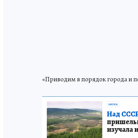
«Приводим в порядок города и п
НАУКА
Над СССР
пришельце
изучала 