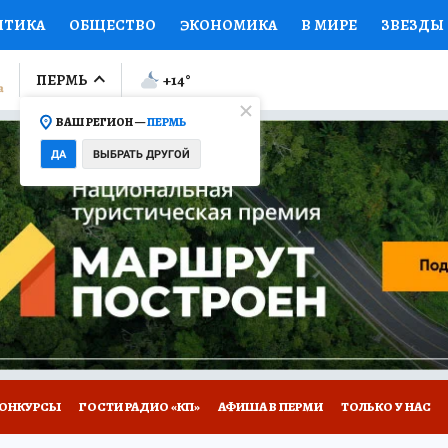
ИТИКА
ОБЩЕСТВО
ЭКОНОМИКА
В МИРЕ
ЗВЕЗДЫ
ЛУМНИСТЫ
ПРОИСШЕСТВИЯ
НАЦИОНАЛЬНЫЕ ПРОЕК
ПЕРМЬ
+14
°
ВАШ РЕГИОН —
ПЕРМЬ
Ы
ОТКРЫВАЕМ МИР
Я ЗНАЮ
СЕМЬЯ
ЖЕНСКИЕ СЕ
ДА
ВЫБРАТЬ ДРУГОЙ
ПРОМОКОДЫ
СЕРИАЛЫ
СПЕЦПРОЕКТЫ
ДЕФИЦИТ
ВИЗОР
КОЛЛЕКЦИИ
КОНКУРСЫ
РАБОТА У НАС
ГИ
НА САЙТЕ
ОНКУРСЫ
ГОСТИ РАДИО «КП»
АФИША В ПЕРМИ
ТОЛЬКО У НАС