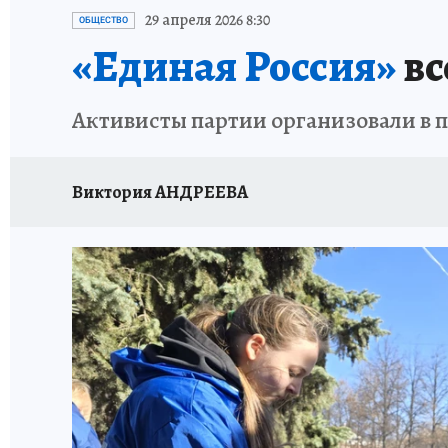
ВОЕНКОРЫ
УКРАИНА: СВОДКА
СПОРТ 
29 апреля 2026 8:30
ОБЩЕСТВО
«Единая Россия»
вс
СНЕГОПАД ВЕКА
НАСТОЯЩИЕ ЛЮДИ
О
Активисты партии организовали в 
КЛИНИКА ГОДА 2025
ПРОИСШЕСТВИЯ
ИСПЫТАНО НА СЕБЕ
КЛИНИКА ГОДА-2024
Виктория АНДРЕЕВА