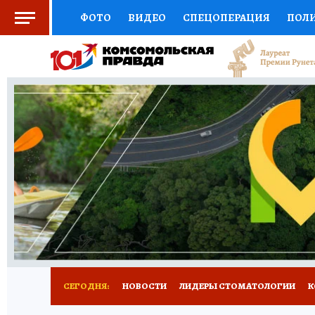
ФОТО
ВИДЕО
СПЕЦОПЕРАЦИЯ
ПОЛ
СОЦПОДДЕРЖКА
НАУКА
СПОРТ
КО
ВЫБОР ЭКСПЕРТОВ
ДОКТОР
ФИНАНС
КНИЖНАЯ ПОЛКА
ПРОГНОЗЫ НА СПОРТ
ПРЕСС-ЦЕНТР
НЕДВИЖИМОСТЬ
ТЕЛЕ
РАДИО КП
РЕКЛАМА
ТЕСТЫ
НОВОЕ 
СЕГОДНЯ:
НОВОСТИ
ЛИДЕРЫ СТОМАТОЛОГИИ
К