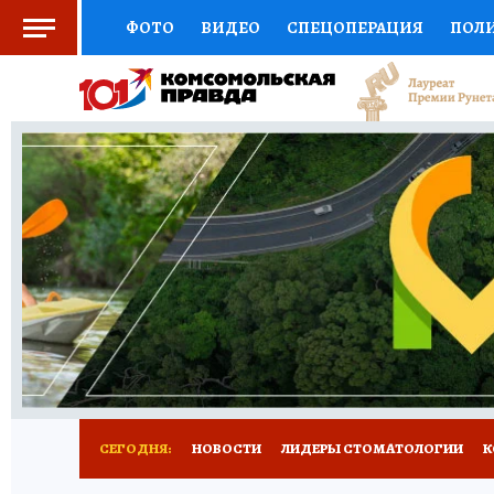
ФОТО
ВИДЕО
СПЕЦОПЕРАЦИЯ
ПОЛ
СОЦПОДДЕРЖКА
НАУКА
СПОРТ
КО
ВЫБОР ЭКСПЕРТОВ
ДОКТОР
ФИНАНС
КНИЖНАЯ ПОЛКА
ПРОГНОЗЫ НА СПОРТ
ПРЕСС-ЦЕНТР
НЕДВИЖИМОСТЬ
ТЕЛЕ
РАДИО КП
РЕКЛАМА
ТЕСТЫ
НОВОЕ 
СЕГОДНЯ:
НОВОСТИ
ЛИДЕРЫ СТОМАТОЛОГИИ
К