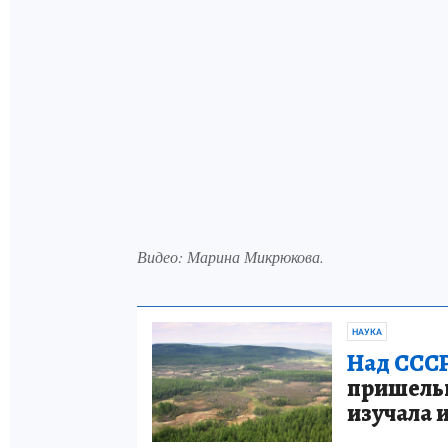
Видео: Марина Микрюкова.
НАУКА
Над СССР
пришельце
изучала 