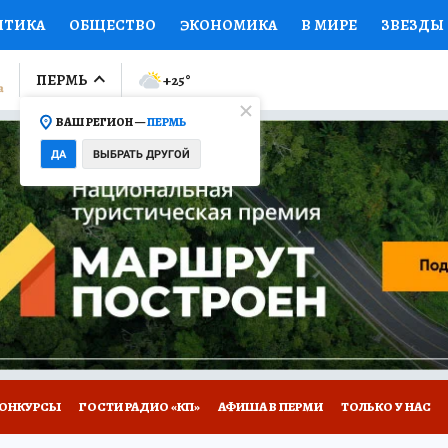
ИТИКА
ОБЩЕСТВО
ЭКОНОМИКА
В МИРЕ
ЗВЕЗДЫ
ЛУМНИСТЫ
ПРОИСШЕСТВИЯ
НАЦИОНАЛЬНЫЕ ПРОЕК
ПЕРМЬ
+25
°
ВАШ РЕГИОН —
ПЕРМЬ
Ы
ОТКРЫВАЕМ МИР
Я ЗНАЮ
СЕМЬЯ
ЖЕНСКИЕ СЕ
ДА
ВЫБРАТЬ ДРУГОЙ
ПРОМОКОДЫ
СЕРИАЛЫ
СПЕЦПРОЕКТЫ
ДЕФИЦИТ
ВИЗОР
КОЛЛЕКЦИИ
КОНКУРСЫ
РАБОТА У НАС
ГИ
НА САЙТЕ
ОНКУРСЫ
ГОСТИ РАДИО «КП»
АФИША В ПЕРМИ
ТОЛЬКО У НАС