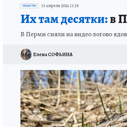
ВОЕНКОРЫ
УКРАИНА: СВОДКА
СПОРТ 
13 апреля 2026 11:18
ОБЩЕСТВО
Их там десятки:
в П
СНЕГОПАД ВЕКА
НАСТОЯЩИЕ ЛЮДИ
О
В Перми сняли на видео логово ядо
КЛИНИКА ГОДА 2025
ПРОИСШЕСТВИЯ
ИСПЫТАНО НА СЕБЕ
КЛИНИКА ГОДА-2024
Елена СОФЬИНА