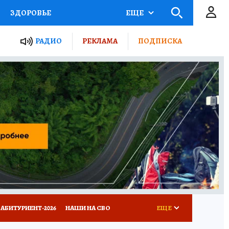
ЗДОРОВЬЕ
ЕЩЕ
ТЫ РОССИИ
РАДИО
РЕКЛАМА
ПОДПИСКА
КРЕТЫ
ПУТЕВОДИТЕЛЬ
 ЖЕЛЕЗА
ТУРИЗМ
Д ПОТРЕБИТЕЛЯ
ВСЕ О КП
АБИТУРИЕНТ-2026
НАШИ НА СВО
ЕЩЕ