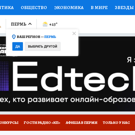
ИТИКА
ОБЩЕСТВО
ЭКОНОМИКА
В МИРЕ
ЗВЕЗДЫ
ЛУМНИСТЫ
ПРОИСШЕСТВИЯ
НАЦИОНАЛЬНЫЕ ПРОЕК
ПЕРМЬ
+23
°
ВАШ РЕГИОН —
ПЕРМЬ
Ы
ОТКРЫВАЕМ МИР
Я ЗНАЮ
СЕМЬЯ
ЖЕНСКИЕ СЕ
ДА
ВЫБРАТЬ ДРУГОЙ
ПРОМОКОДЫ
СЕРИАЛЫ
СПЕЦПРОЕКТЫ
ДЕФИЦИТ
ВИЗОР
КОЛЛЕКЦИИ
КОНКУРСЫ
РАБОТА У НАС
ГИ
НА САЙТЕ
ОНКУРСЫ
ГОСТИ РАДИО «КП»
АФИША В ПЕРМИ
ТОЛЬКО У НАС