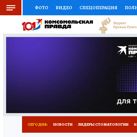
ФОТО
ВИДЕО
СПЕЦОПЕРАЦИЯ
ПОЛ
СОЦПОДДЕРЖКА
НАУКА
СПОРТ
КО
ВЫБОР ЭКСПЕРТОВ
ДОКТОР
ФИНАНС
КНИЖНАЯ ПОЛКА
ПРОГНОЗЫ НА СПОРТ
ПРЕСС-ЦЕНТР
НЕДВИЖИМОСТЬ
ТЕЛЕ
РАДИО КП
РЕКЛАМА
ТЕСТЫ
НОВОЕ 
СЕГОДНЯ:
НОВОСТИ
ЛИДЕРЫ СТОМАТОЛОГИИ
К