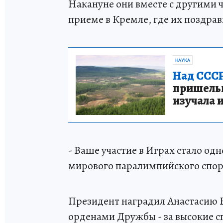
Накануне они вместе с другими
приеме в Кремле, где их поздра
НАУКА
Над СССР
пришельце
изучала 
- Ваше участие в Играх стало од
мирового паралимпийского спорт
Президент наградил Анастасию Б
орденами Дружбы - за высокие сп