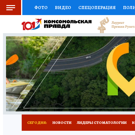
ФОТО
ВИДЕО
СПЕЦОПЕРАЦИЯ
ПОЛ
СОЦПОДДЕРЖКА
НАУКА
СПОРТ
КО
ВЫБОР ЭКСПЕРТОВ
ДОКТОР
ФИНАНС
КНИЖНАЯ ПОЛКА
ПРОГНОЗЫ НА СПОРТ
ПРЕСС-ЦЕНТР
НЕДВИЖИМОСТЬ
ТЕЛЕ
РАДИО КП
РЕКЛАМА
ТЕСТЫ
НОВОЕ 
СЕГОДНЯ:
НОВОСТИ
ЛИДЕРЫ СТОМАТОЛОГИИ
К