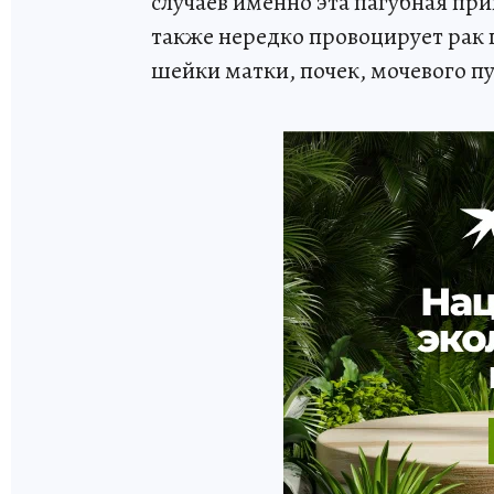
случаев именно эта пагубная при
также нередко провоцирует рак п
шейки матки, почек, мочевого п