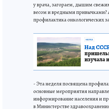
у врача, загораем, дышим свежи
весом и вредными привычками? А
профилактика онкологических з
НАУКА
Над СССР
пришельце
изучала 
- Эта неделя посвящена профила
основные мероприятия направлен
информирование населения и про
в Министерстве здравоохранения 