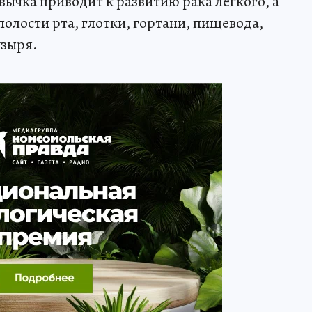
вычка приводит к развитию рака лёгкого, а
олости рта, глотки, гортани, пищевода,
узыря.