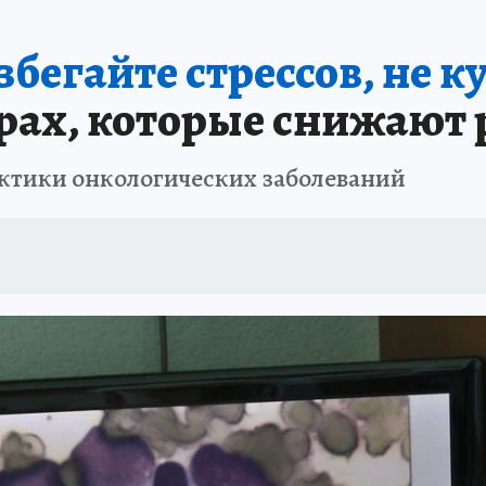
В ПЕРМИ
СПЕЦПРОЕКТЫ
В ГОРАХ В ПРИКАМЬЕ ПРОПАЛИ ТУРИСТЫ
збегайте стрессов, не к
ТДЫХ В РОССИИ
ЗАПОВЕДНАЯ РОССИЯ
ГЕРОИ В БЕЛЫХ ХАЛАТАХ
рах, которые снижают 
НАСТОЯЩИЕ ЛЮДИ
ПРОПАЛИ 13 ТУРИСТОВ
ДЕНЬ ПОБЕДЫ В ПЕРМИ
ктики онкологических заболеваний