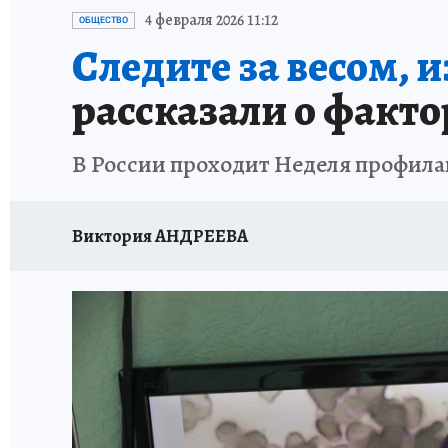
ВОЕНКОРЫ
УКРАИНА: СВОДКА
СПОРТ 
4 февраля 2026 11:12
ОБЩЕСТВО
Следите за весом, и
СНЕГОПАД ВЕКА
НАСТОЯЩИЕ ЛЮДИ
О
рассказали о факто
КЛИНИКА ГОДА 2025
ПРОИСШЕСТВИЯ
В России проходит Неделя профила
ИСПЫТАНО НА СЕБЕ
КЛИНИКА ГОДА-2024
Виктория АНДРЕЕВА