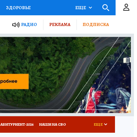
ЗДОРОВЬЕ
ЕЩЕ
ТЫ РОССИИ
РАДИО
РЕКЛАМА
ПОДПИСКА
КРЕТЫ
ПУТЕВОДИТЕЛЬ
 ЖЕЛЕЗА
ТУРИЗМ
Д ПОТРЕБИТЕЛЯ
ВСЕ О КП
АБИТУРИЕНТ-2026
НАШИ НА СВО
ЕЩЕ