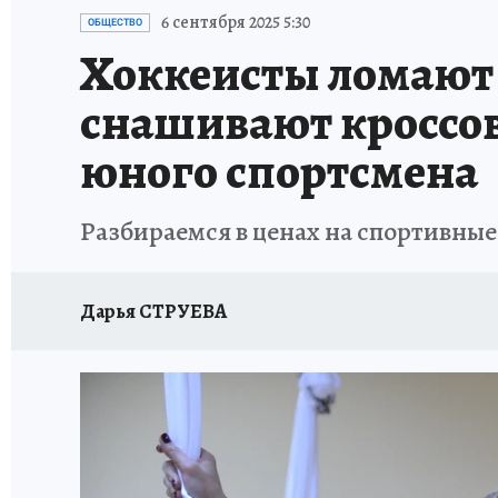
ВОЕНКОРЫ
УКРАИНА: СВОДКА
СПОРТ 
6 сентября 2025 5:30
ОБЩЕСТВО
Хоккеисты ломают п
СНЕГОПАД ВЕКА
НАСТОЯЩИЕ ЛЮДИ
О
снашивают кроссовк
КЛИНИКА ГОДА 2025
ПРОИСШЕСТВИЯ
юного спортсмена
ИСПЫТАНО НА СЕБЕ
КЛИНИКА ГОДА-2024
Разбираемся в ценах на спортивные
Дарья СТРУЕВА