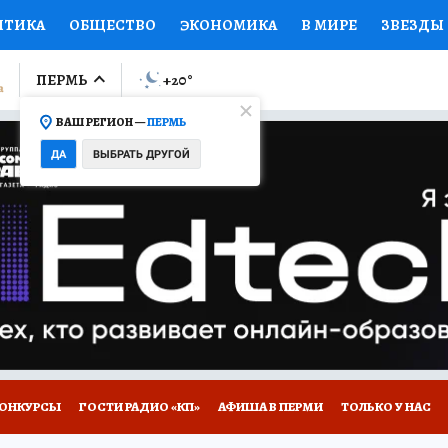
ИТИКА
ОБЩЕСТВО
ЭКОНОМИКА
В МИРЕ
ЗВЕЗДЫ
ЛУМНИСТЫ
ПРОИСШЕСТВИЯ
НАЦИОНАЛЬНЫЕ ПРОЕК
ПЕРМЬ
+20
°
ВАШ РЕГИОН —
ПЕРМЬ
Ы
ОТКРЫВАЕМ МИР
Я ЗНАЮ
СЕМЬЯ
ЖЕНСКИЕ СЕ
ДА
ВЫБРАТЬ ДРУГОЙ
ПРОМОКОДЫ
СЕРИАЛЫ
СПЕЦПРОЕКТЫ
ДЕФИЦИТ
ВИЗОР
КОЛЛЕКЦИИ
КОНКУРСЫ
РАБОТА У НАС
ГИ
НА САЙТЕ
ОНКУРСЫ
ГОСТИ РАДИО «КП»
АФИША В ПЕРМИ
ТОЛЬКО У НАС