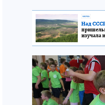
НАУКА
Над СССР
пришельце
изучала 