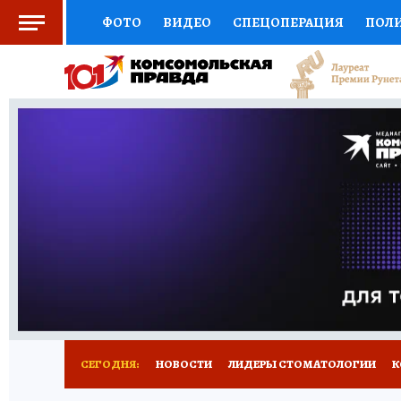
ФОТО
ВИДЕО
СПЕЦОПЕРАЦИЯ
ПОЛ
СОЦПОДДЕРЖКА
НАУКА
СПОРТ
КО
ВЫБОР ЭКСПЕРТОВ
ДОКТОР
ФИНАНС
КНИЖНАЯ ПОЛКА
ПРОГНОЗЫ НА СПОРТ
ПРЕСС-ЦЕНТР
НЕДВИЖИМОСТЬ
ТЕЛЕ
РАДИО КП
РЕКЛАМА
ТЕСТЫ
НОВОЕ 
СЕГОДНЯ:
НОВОСТИ
ЛИДЕРЫ СТОМАТОЛОГИИ
К