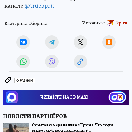
канале
@truekpru
Источник:
kp.ru
Екатерина Оборина
О РАЗНОМ
ЧИТАЙТЕ НАС В МАХ!
Скрытая камера на пляже Крыма: Что люди
вытворяют, когда их не видят...