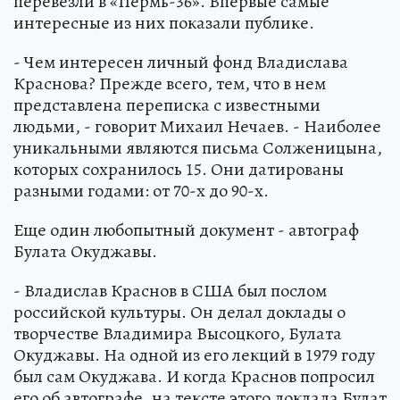
перевезли в «Пермь-36». Впервые самые
интересные из них показали публике.
- Чем интересен личный фонд Владислава
Краснова? Прежде всего, тем, что в нем
представлена переписка с известными
людьми, - говорит Михаил Нечаев. - Наиболее
уникальными являются письма Солженицына,
которых сохранилось 15. Они датированы
разными годами: от 70-х до 90-х.
Еще один любопытный документ - автограф
Булата Окуджавы.
- Владислав Краснов в США был послом
российской культуры. Он делал доклады о
творчестве Владимира Высоцкого, Булата
Окуджавы. На одной из его лекций в 1979 году
был сам Окуджава. И когда Краснов попросил
его об автографе, на тексте этого доклада Булат