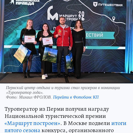
Пермский центр отдыха и туризма стал призером в номинации
«Туроператор года».
Фото:
Михаил ФРОЛОВ.
Перейти в Фотобанк КП
Туроператор из Перми получил награду
Национальной туристической премии
«Маршрут построен»
. В Москве подвели
итоги
пятого сезона
конкурса, организованного