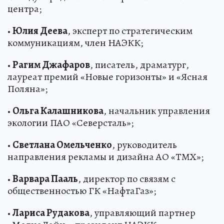
центра;
•
Юлия Деева
, эксперт по стратегическим
коммуникациям, член НАЭКК;
•
Рагим Джафаров
, писатель, драматург,
лауреат премий «Новые горизонты» и «Ясная
Поляна»;
•
Ольга Калашникова
, начальник управления
экологии ПАО «Северсталь»;
•
Светлана Омельченко
, руководитель
направления рекламы и дизайна АО «ТМХ»;
•
Варвара Пааль
, директор по связям с
общественностью ГК «НафтаГаз»;
•
Лариса Рудакова
, управляющий партнер